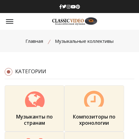
Facebook
Twitter
Instagram
Youtube
Pinterest
Offcanvas Menu Open
Главная
Музыкальные коллективы
КАТЕГОРИИ
Музыканты по
Композиторы по
странам
хронологии