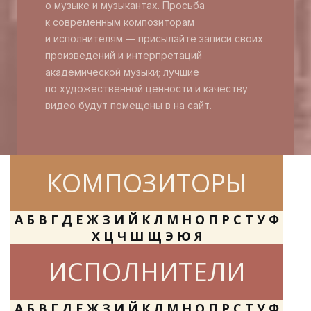
о музыке и музыкантах. Просьба
к современным композиторам
и исполнителям — присылайте записи своих
произведений и интерпретаций
академической музыки; лучшие
по художественной ценности и качеству
видео будут помещены в на сайт.
КОМПОЗИТОРЫ
А
Б
В
Г
Д
Е
Ж
З
И
Й
К
Л
М
Н
О
П
Р
С
Т
У
Ф
Х
Ц
Ч
Ш
Щ
Э
Ю
Я
ИСПОЛНИТЕЛИ
А
Б
В
Г
Д
Е
Ж
З
И
Й
К
Л
М
Н
О
П
Р
С
Т
У
Ф