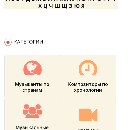
Х
Ц
Ч
Ш
Щ
Э
Ю
Я
КАТЕГОРИИ
Музыканты по
Композиторы по
странам
хронологии
Музыкальные