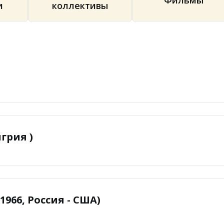
Фильмы
и
коллективы
нгрия )
1966, Россия - США)