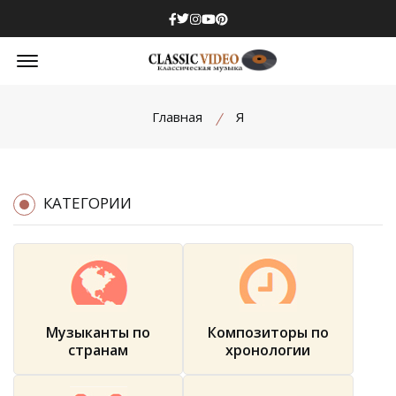
Facebook
Twitter
Instagram
Youtube
Pinterest
Offcanvas Menu Open
Главная
Я
КАТЕГОРИИ
Музыканты по
Композиторы по
странам
хронологии