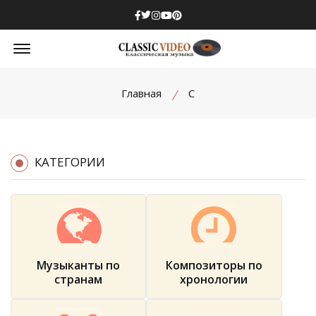
Facebook
Twitter
Instagram
Youtube
Pinterest
Offcanvas Menu Open
Главная
С
КАТЕГОРИИ
Музыканты по
Композиторы по
странам
хронологии