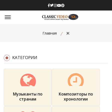
Facebook
Twitter
Instagram
Youtube
Pinterest
Offcanvas Menu Open
Главная
Ж
КАТЕГОРИИ
Музыканты по
Композиторы по
странам
хронологии