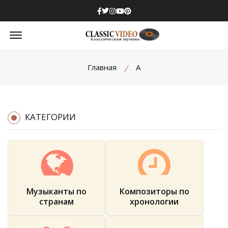
Facebook
Twitter
Instagram
Youtube
Pinterest
Offcanvas Menu Open
Главная
А
КАТЕГОРИИ
Музыканты по
Композиторы по
странам
хронологии