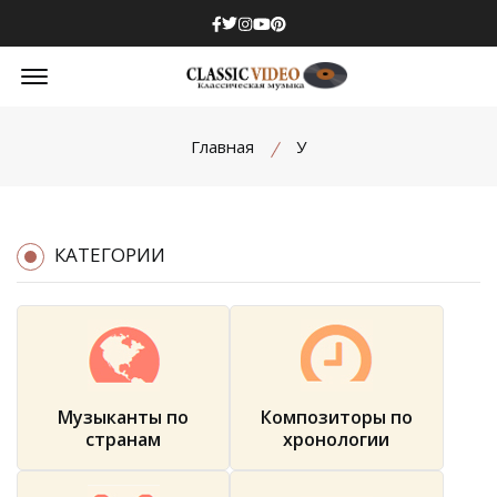
Facebook
Twitter
Instagram
Youtube
Pinterest
Offcanvas Menu Open
Главная
У
КАТЕГОРИИ
Музыканты по
Композиторы по
странам
хронологии