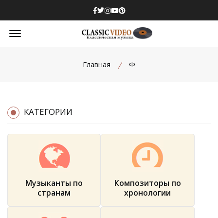
Facebook
Twitter
Instagram
Youtube
Pinterest
Offcanvas Menu Open
Главная
Ф
КАТЕГОРИИ
Музыканты по
Композиторы по
странам
хронологии