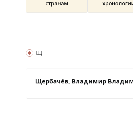
странам
хронологи
Щ
Щербачёв, Владимир Владимир