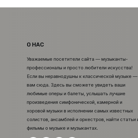
О НАС
Уважаемые посетители сайта — музыканты-
профессионалы и просто любители искусства!
Если вы неравнодушны к классической музыке —
вам сюда. Здесь вы сможете увидеть ваши
любимые оперы и балеты, услышать лучшие
произведения симфонической, камерной и
хоровой музыки в исполнении самых известных
солистов, ансамблей и оркестров, найти статьи 
фильмы о музыке и музыкантах.