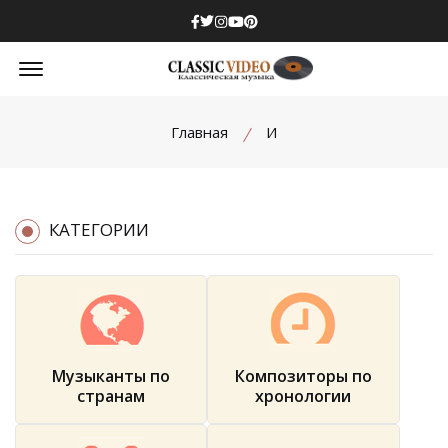
Facebook
Twitter
Instagram
Youtube
Pinterest
Offcanvas Menu Open
Главная
И
КАТЕГОРИИ
Музыканты по
Композиторы по
странам
хронологии